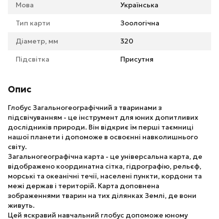
Мова
Українська
Тип карти
Зоологічна
Діаметр, мм
320
Підсвітка
Присутня
Опис
Глобус Загальногеографічний з тваринами з
підсвічуванням - це інструмент для юних допитливих
дослідників природи. Він відкриє їм перші таємниці
нашої планети і допоможе в освоєнні навколишнього
світу.
Загальногеографічна карта - це універсальна карта, де
відображено координатна сітка, гідрографію, рельєф,
морські та океанічні течії, населені пункти, кордони та
межі держав і територій. Карта доповнена
зображеннями тварин на тих ділянках Землі, де вони
живуть.
Цей яскравий навчальний глобус допоможе юному