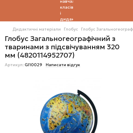
Дидактичні матеріали
Глобус
Глобус Загальногеограф
Глобус Загальногеографічний з
тваринами з підсвічуванням 320
мм (4820114952707)
Артикул:
Gl10029
Написати відгук