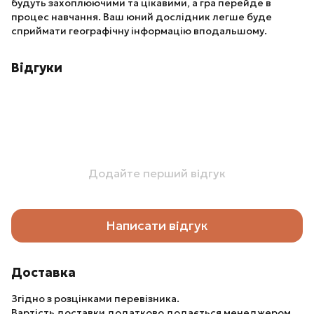
будуть захоплюючими та цікавими, а гра перейде в
процес навчання. Ваш юний дослідник легше буде
сприймати географічну інформацію вподальшому.
Відгуки
Додайте перший відгук
Написати відгук
Доставка
Згідно з розцінками перевізника.
Вартість доставки додатково додається менеджером