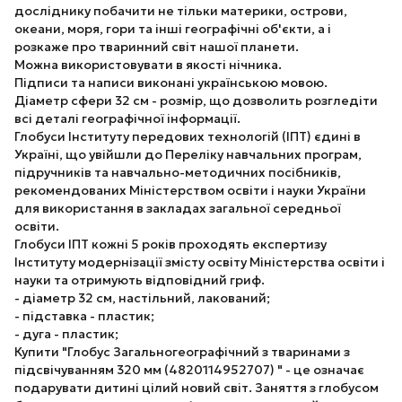
досліднику побачити не тільки материки, острови,
океани, моря, гори та інші географічні об'єкти, а і
розкаже про тваринний світ нашої планети.
Можна використовувати в якості нічника.
Підписи та написи виконані українською мовою.
Діаметр сфери 32 см - розмір, що дозволить розгледіти
всі деталі географічної інформації.
Глобуси Інституту передових технологій (ІПТ) єдині в
Україні, що увійшли до Переліку навчальних програм,
підручників та навчально-методичних посібників,
рекомендованих Міністерством освіти і науки України
для використання в закладах загальної середньої
освіти.
Глобуси ІПТ кожні 5 років проходять експертизу
Інституту модернізації змісту освіту Міністерства освіти і
науки та отримують відповідний гриф.
- діаметр 32 см, настільний, лакований;
- підставка - пластик;
- дуга - пластик;
Купити "Глобус Загальногеографічний з тваринами з
підсвічуванням 320 мм (4820114952707) " - це означає
подарувати дитині цілий новий світ. Заняття з глобусом