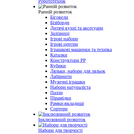
Робототехнік
Ранній розвиток
Біговели
Бізіборди
Дитячі кухні та аксесуари
Залізниці
Ігрові набори
Ігрові центри
Іграшкові машинки та техніка
Каталки
Конструктори РР
Кубики
Ляльки, набори для ляльок
Лабіринти
Музичні іграшки
Набори натураліста
Пазли
Пірамідки
Рамки-вкладиші
Сортери
Інклюзивний розвиток
Набори для творчості