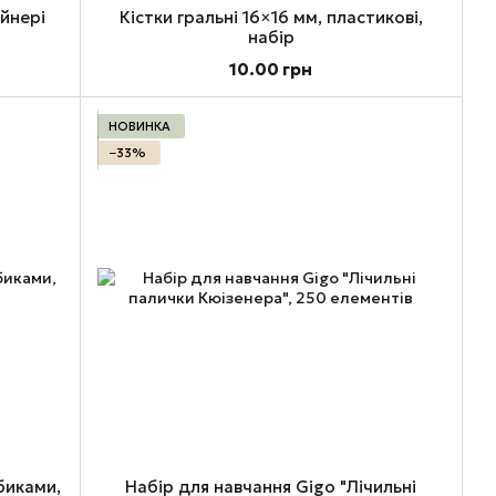
ейнері
Кістки гральні 16×16 мм, пластикові,
набір
10.00 грн
НОВИНКА
−33%
биками,
Набір для навчання Gigo "Лічильні