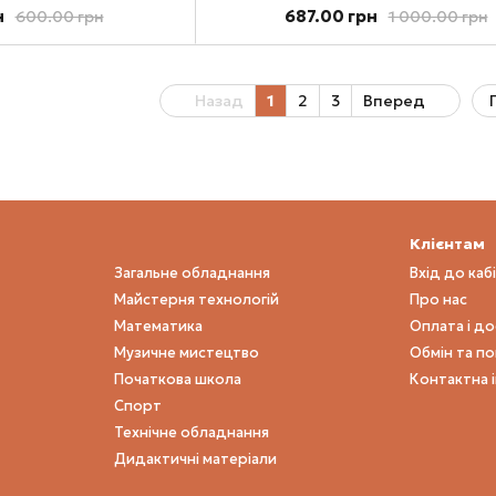
н
687.00 грн
600.00 грн
1 000.00 грн
Назад
1
2
3
Вперед
Клієнтам
Загальне обладнання
Вхід до каб
Майстерня технологій
Про нас
Математика
Оплата і д
Музичне мистецтво
Обмін та п
Початкова школа
Контактна 
Спорт
Технічне обладнання
Дидактичні матеріали