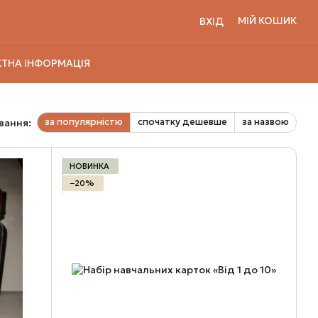
МІЙ КОШИК
ВХІД
ТНА ІНФОРМАЦІЯ
за популярністю
спочатку дешевше
за назвою
вання:
НОВИНКА
−20%