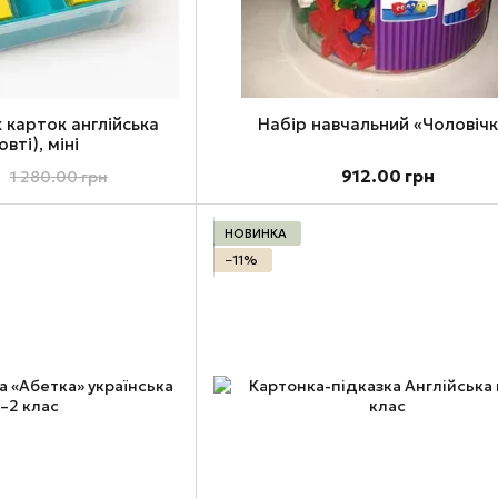
 карток англійська
Набір навчальний «Чоловіч
вті), міні
912.00 грн
1 280.00 грн
НОВИНКА
−11%