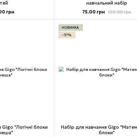
ітей
навчальний набір
00 грн
75.00 грн
150.00 грн
НОВИНКА
−31%
 Gigo "Логічні блоки
Набір для навчання Gigo "Мате
неша"
блоки"