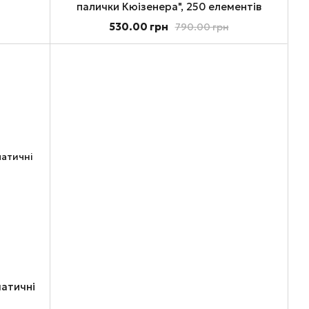
палички Кюізенера", 250 елементів
530.00 грн
790.00 грн
матичні