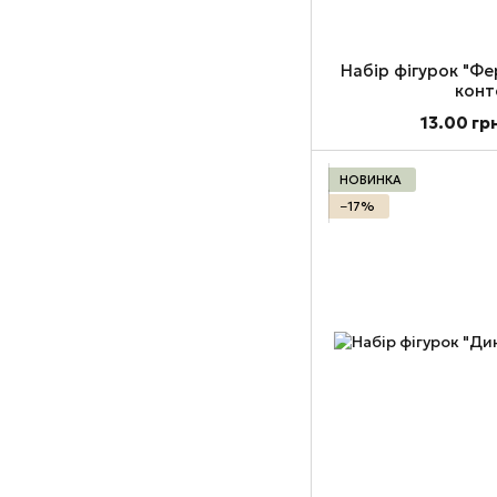
Набір фігурок "Фе
конт
13.00 гр
НОВИНКА
−17%