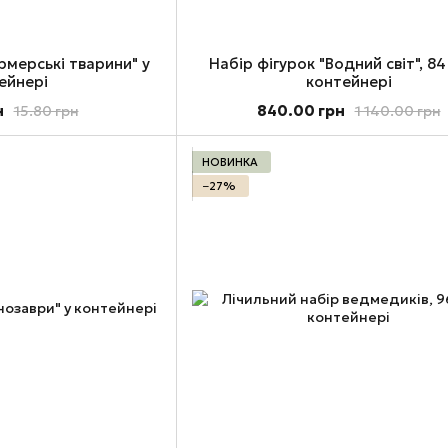
рмерські тварини" у
Набір фігурок "Водний світ", 84
ейнері
контейнері
н
840.00 грн
15.80 грн
1 140.00 грн
НОВИНКА
−27%