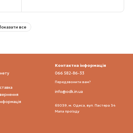
Показати все
Контактна інформація
інету
066 582-86-33
Передзвонити вам?
оставка
info@odk.in.ua
овернення
інформація
65039, м. Одеса, вул. Пастера 34
Мапа проїзду