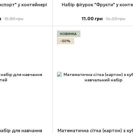
нспорт" у контейнері
Набір фігурок "Фрукти" у конт
н
11.00 грн
15.80 грн
14.20 грн
НОВИНКА
−50%
набір для навчання
Математична сітка (картон) з ку