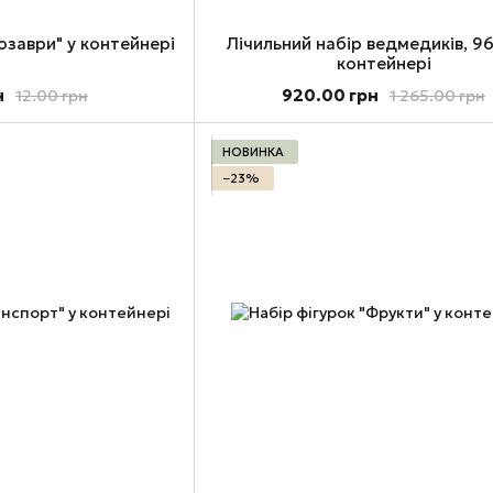
озаври" у контейнері
Лічильний набір ведмедиків, 96
контейнері
н
920.00 грн
12.00 грн
1 265.00 грн
НОВИНКА
−23%