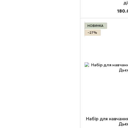
д
180.
НОВИНКА
−27%
Набір для навчання
Дьє