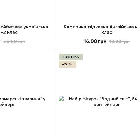
 «Абетка» українська
Картонка-підказка Англійська 
1–2 клас
клас
н
16.00 грн
20.00 грн
18.00 грн
НОВИНКА
−26%