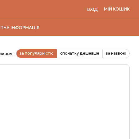
МІЙ КОШИК
ВХІД
ТНА ІНФОРМАЦІЯ
за популярністю
спочатку дешевше
за назвою
вання: