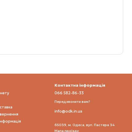
Контактна інформація
інету
066 582-86-33
Передзвонити вам?
оставка
info@odk.in.ua
овернення
інформація
65039, м. Одеса, вул. Пастера 34
Мапа проїзду