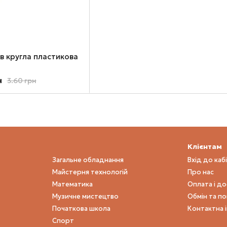
ів кругла пластикова
н
3.60 грн
Клієнтам
Загальне обладнання
Вхід до каб
Майстерня технологій
Про нас
Математика
Оплата і д
Музичне мистецтво
Обмін та п
Початкова школа
Контактна 
Спорт