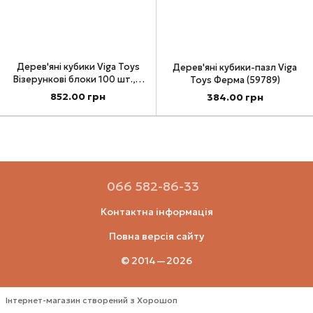
Дерев'яні кубики Viga Toys
Дерев'яні кубики-пазл Viga
Візерункові блоки 100 шт., 3
Toys Ферма (59789)
см (59696)
852.00 грн
384.00 грн
066 582-86-33
Контактна інформація
Повна версія сайту
© 2014—2026
Інтернет-магазин створений з Хорошоп