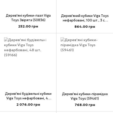
Дерев'яні кубики-пазл Viga
Дерев'яний кубики Viga Toys
Toys Звірята (50836)
нефарбовані, 100 шт., 3 см
(51623)
252.00 грн
864.00 грн
Дерев'яні будівельні кубики
Дерев'яні кубики-пірамідка
Viga Toys нефарбовані, 48
Viga Toys (59461)
шт. (59166)
2 076.00 грн
768.00 грн