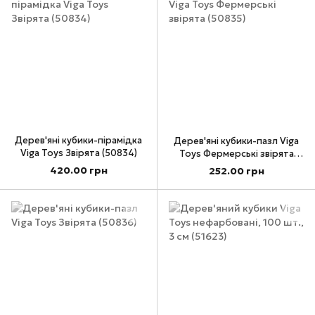
Дерев'яні кубики-пірамідка
Дерев'яні кубики-пазл Viga
Viga Toys Звірята (50834)
Toys Фермерські звірята
(50835)
420.00 грн
252.00 грн