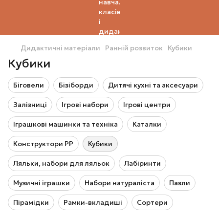
Дидактичні матеріали
Ранній розвиток
Кубики
Кубики
Біговели
Бізіборди
Дитячі кухні та аксесуари
Залізниці
Ігрові набори
Ігрові центри
Іграшкові машинки та техніка
Каталки
Конструктори РР
Кубики
Ляльки, набори для ляльок
Лабіринти
Музичні іграшки
Набори натураліста
Пазли
Пірамідки
Рамки-вкладиші
Сортери