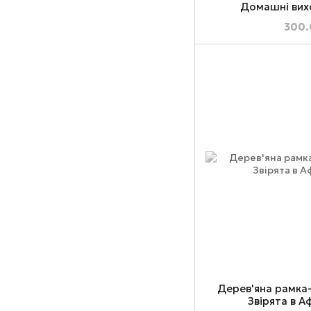
Домашні вих
300.
Дерев'яна рамка
Звірята в А