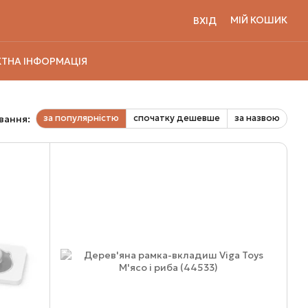
МІЙ КОШИК
ВХІД
ТНА ІНФОРМАЦІЯ
за популярністю
спочатку дешевше
за назвою
вання: