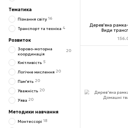
Тематика
16
Пізнання світу
Дерев'яна рамка
4
Транспорт та техніка
Види транс
156.
Розвиток
Зорово-моторна
20
координація
5
Кмітливість
20
Логічне мислення
20
Пам'ять
20
Уважність
20
Уява
Методики навчання
18
Монтессорі