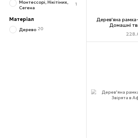
Монтессорі, Нікітіних,
1
Сегена
Матеріал
Дерев'яна рамка
Домашні тв
20
Дерево
228.