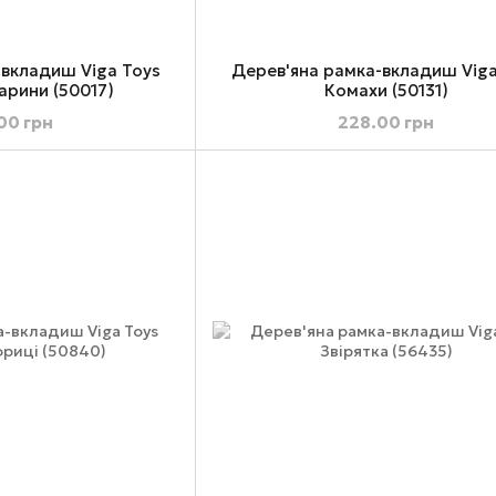
-вкладиш Viga Toys
Дерев'яна рамка-вкладиш Viga
арини (50017)
Комахи (50131)
00 грн
228.00 грн