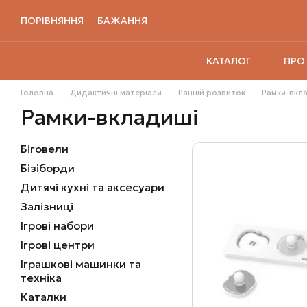
Перейти до основного контенту
ПОРІВНЯННЯ
БАЖАННЯ
ПРО
КАТАЛОГ
Головна
Дидактичні матеріали
Ранній розвиток
Рамки-вкл
Рамки-вкладиші
Біговели
Бізіборди
Дитячі кухні та аксесуари
Залізниці
Ігрові набори
Ігрові центри
Іграшкові машинки та
техніка
Каталки