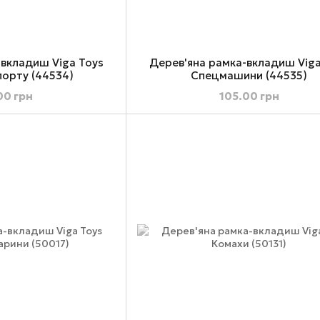
-вкладиш Viga Toys
Дерев'яна рамка-вкладиш Viga
порту (44534)
Спецмашини (44535)
00 грн
105.00 грн