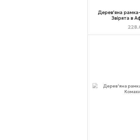
Дерев'яна рамка
Звірята в А
228.