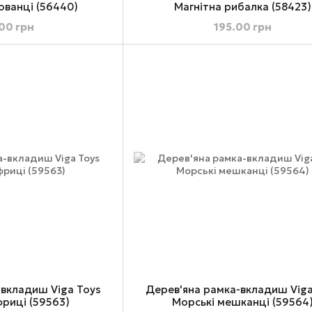
ованці (56440)
Магнітна рибалка (58423)
00 грн
195.00 грн
-вкладиш Viga Toys
Дерев'яна рамка-вкладиш Viga
фриці (59563)
Морські мешканці (59564