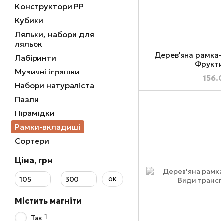
Конструктори РР
Кубики
Ляльки, набори для
ляльок
Дерев'яна рамка
Лабіринти
Фрукти
Музичні іграшки
156.
Набори натураліста
Пазли
Пірамідки
Рамки-вкладиші
Сортери
Ціна, грн
Від Ціна, грн
До Ціна, грн
ОК
Містить магніти
1
Так