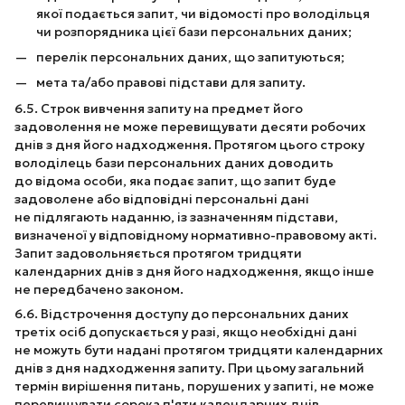
якої подається запит, чи відомості про володільця
чи розпорядника цієї бази персональних даних;
перелік персональних даних, що запитуються;
мета та/або правові підстави для запиту.
6.5. Строк вивчення запиту на предмет його
задоволення не може перевищувати десяти робочих
днів з дня його надходження. Протягом цього строку
володілець бази персональних даних доводить
до відома особи, яка подає запит, що запит буде
задоволене або відповідні персональні дані
не підлягають наданню, із зазначенням підстави,
визначеної у відповідному нормативно-правовому акті.
Запит задовольняється протягом тридцяти
календарних днів з дня його надходження, якщо інше
не передбачено законом.
6.6. Відстрочення доступу до персональних даних
третіх осіб допускається у разі, якщо необхідні дані
не можуть бути надані протягом тридцяти календарних
днів з дня надходження запиту. При цьому загальний
термін вирішення питань, порушених у запиті, не може
перевищувати сорока п'яти календарних днів.