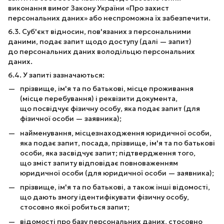
виконання вимог Закону України «Про захист
персональних даних» або неспроможна їх забезпечити.
6.3. Суб'єкт відносин, пов'язаних з персональними
даними, подає запит щодо доступу (далі — запит)
до персональних даних володільцю персональних
даних.
6.4. У запиті зазначаються:
прізвище, ім'я та по батькові, місце проживання
(місце перебування) і реквізити документа,
що посвідчує фізичну особу, яка подає запит (для
фізичної особи — заявника);
найменування, місцезнаходження юридичної особи,
яка подає запит, посада, прізвище, ім'я та по батькові
особи, яка засвідчує запит; підтвердження того,
що зміст запиту відповідає повноваженням
юридичної особи (для юридичної особи — заявника);
прізвище, ім'я та по батькові, а також інші відомості,
що дають змогу ідентифікувати фізичну особу,
стосовно якої робиться запит;
відомості про базу персональних даних, стосовно