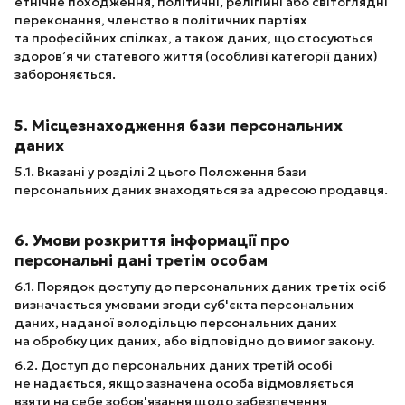
етнічне походження, політичні, релігійні або світоглядні
переконання, членство в політичних партіях
та професійних спілках, а також даних, що стосуються
здоров’я чи статевого життя (особливі категорії даних)
забороняється.
5. Місцезнаходження бази персональних
даних
5.1. Вказані у розділі 2 цього Положення бази
персональних даних знаходяться за адресою продавця.
6. Умови розкриття інформації про
персональні дані третім особам
6.1. Порядок доступу до персональних даних третіх осіб
визначається умовами згоди суб'єкта персональних
даних, наданої володільцю персональних даних
на обробку цих даних, або відповідно до вимог закону.
6.2. Доступ до персональних даних третій особі
не надається, якщо зазначена особа відмовляється
взяти на себе зобов'язання щодо забезпечення