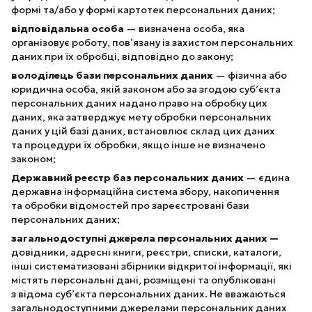
формі та/або у формі картотек персональних даних;
відповідальна особа
— визначена особа, яка
організовує роботу, пов’язану із захистом персональних
даних при їх обробці, відповідно до закону;
володілець бази персональних даних
— фізична або
юридична особа, якій законом або за згодою суб’єкта
персональних даних надано право на обробку цих
даних, яка затверджує мету обробки персональних
даних у цій базі даних, встановлює склад цих даних
та процедури їх обробки, якщо інше не визначено
законом;
Державний реєстр баз персональних даних
— єдина
державна інформаційна система збору, накопичення
та обробки відомостей про зареєстровані бази
персональних даних;
загальнодоступні джерела персональних даних —
довідники, адресні книги, реєстри, списки, каталоги,
інші систематизовані збірники відкритої інформації, які
містять персональні дані, розміщені та опубліковані
з відома суб’єкта персональних даних. Не вважаються
загальнодоступними джерелами персональних даних