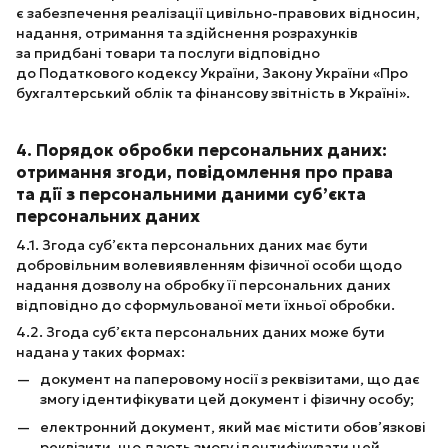
є забезпечення реалізації цивільно-правових відносин,
надання, отримання та здійснення розрахунків
за придбані товари та послуги відповідно
до Податкового кодексу України, Закону України «Про
бухгалтерський облік та фінансову звітність в Україні».
4. Порядок обробки персональних даних:
отримання згоди, повідомлення про права
та дії з персональними даними суб’єкта
персональних даних
4.1. Згода суб’єкта персональних даних має бути
добровільним волевиявленням фізичної особи щодо
надання дозволу на обробку її персональних даних
відповідно до сформульованої мети їхньої обробки.
4.2. Згода суб’єкта персональних даних може бути
надана у таких формах:
документ на паперовому носії з реквізитами, що дає
змогу ідентифікувати цей документ і фізичну особу;
електронний документ, який має містити обов’язкові
реквізити, що дають змогу ідентифікувати цей