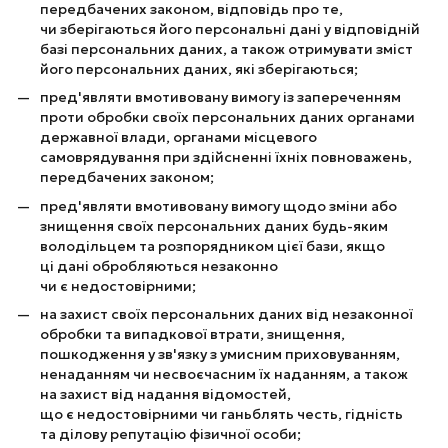
передбачених законом, відповідь про те,
чи зберігаються його персональні дані у відповідній
базі персональних даних, а також отримувати зміст
його персональних даних, які зберігаються;
пред'являти вмотивовану вимогу із запереченням
проти обробки своїх персональних даних органами
державної влади, органами місцевого
самоврядування при здійсненні їхніх повноважень,
передбачених законом;
пред'являти вмотивовану вимогу щодо зміни або
знищення своїх персональних даних будь-яким
володільцем та розпорядником цієї бази, якщо
ці дані обробляються незаконно
чи є недостовірними;
на захист своїх персональних даних від незаконної
обробки та випадкової втрати, знищення,
пошкодження у зв'язку з умисним приховуванням,
ненаданням чи несвоєчасним їх наданням, а також
на захист від надання відомостей,
що є недостовірними чи ганьблять честь, гідність
та ділову репутацію фізичної особи;