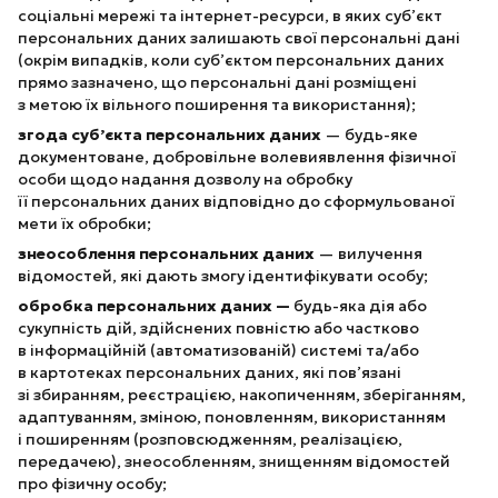
соціальні мережі та інтернет-ресурси, в яких суб’єкт
персональних даних залишають свої персональні дані
(окрім випадків, коли суб’єктом персональних даних
прямо зазначено, що персональні дані розміщені
з метою їх вільного поширення та використання);
згода суб’єкта персональних даних
— будь-яке
документоване, добровільне волевиявлення фізичної
особи щодо надання дозволу на обробку
її персональних даних відповідно до сформульованої
мети їх обробки;
знеособлення персональних даних
— вилучення
відомостей, які дають змогу ідентифікувати особу;
обробка персональних даних —
будь-яка дія або
сукупність дій, здійснених повністю або частково
в інформаційній (автоматизованій) системі та/або
в картотеках персональних даних, які пов’язані
зі збиранням, реєстрацією, накопиченням, зберіганням,
адаптуванням, зміною, поновленням, використанням
і поширенням (розповсюдженням, реалізацією,
передачею), знеособленням, знищенням відомостей
про фізичну особу;