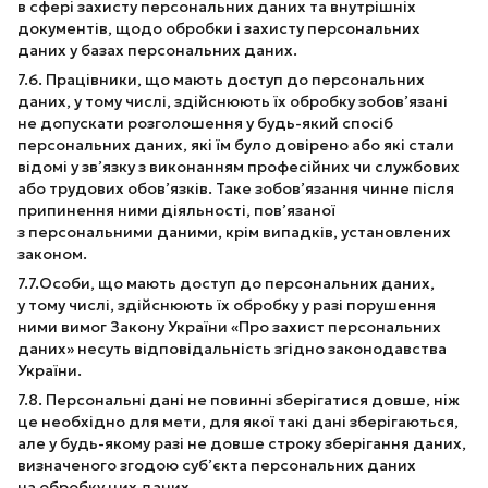
в сфері захисту персональних даних та внутрішніх
документів, щодо обробки і захисту персональних
даних у базах персональних даних.
7.6. Працівники, що мають доступ до персональних
даних, у тому числі, здійснюють їх обробку зобов’язані
не допускати розголошення у будь-який спосіб
персональних даних, які їм було довірено або які стали
відомі у зв’язку з виконанням професійних чи службових
або трудових обов’язків. Таке зобов’язання чинне після
припинення ними діяльності, пов’язаної
з персональними даними, крім випадків, установлених
законом.
7.7.Особи, що мають доступ до персональних даних,
у тому числі, здійснюють їх обробку у разі порушення
ними вимог Закону України «Про захист персональних
даних» несуть відповідальність згідно законодавства
України.
7.8. Персональні дані не повинні зберігатися довше, ніж
це необхідно для мети, для якої такі дані зберігаються,
але у будь-якому разі не довше строку зберігання даних,
визначеного згодою суб’єкта персональних даних
на обробку цих даних.