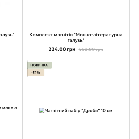
алузь"
Комплект магнітів "Мовно-літературна
галузь"
224.00 грн
450.00 грн
НОВИНКА
−31%