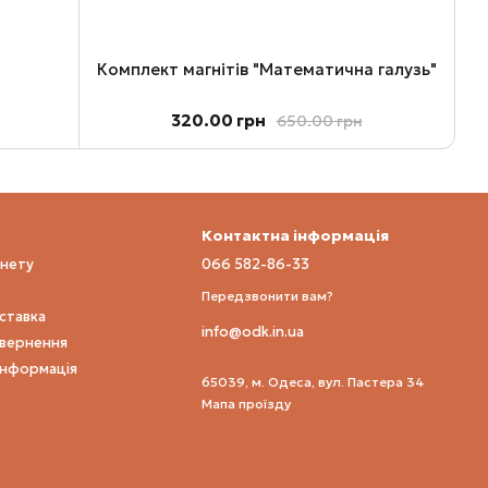
Комплект магнітів "Математична галузь"
320.00 грн
650.00 грн
Контактна інформація
інету
066 582-86-33
Передзвонити вам?
оставка
info@odk.in.ua
овернення
інформація
65039, м. Одеса, вул. Пастера 34
Мапа проїзду