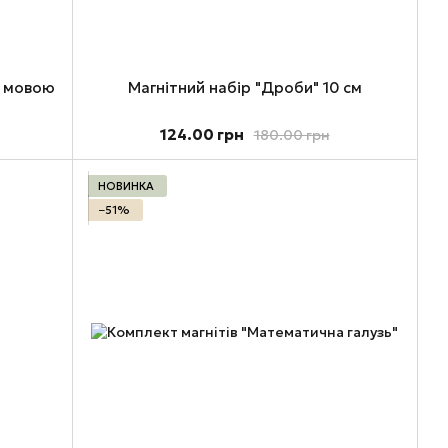
ю мовою
Магнітний набір "Дроби" 10 см
124.00 грн
180.00 грн
НОВИНКА
−51%