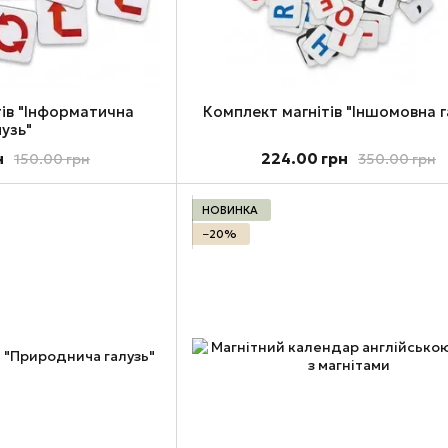
тів "Інформатична
Комплект магнітів "Іншомовна г
лузь"
н
224.00 грн
150.00 грн
350.00 грн
НОВИНКА
−20%