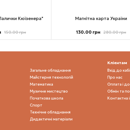
"Палички Кюїзенера"
Магнітна карта України
н
130.00 грн
150.00 грн
280.00 грн
Клієнтам
Загальне обладнання
Вхід до каб
Майстерня технологій
Про нас
Математика
Оплата і д
Музичне мистецтво
Обмін та п
Початкова школа
Контактна 
Спорт
Технічне обладнання
Дидактичні матеріали