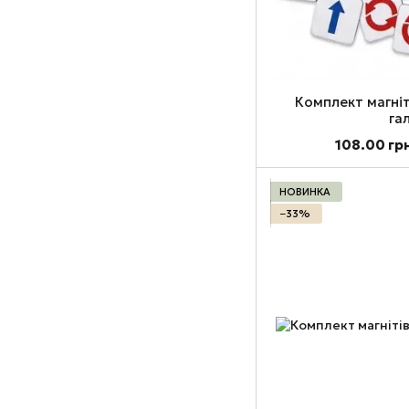
Комплект магні
га
108.00 гр
НОВИНКА
−33%