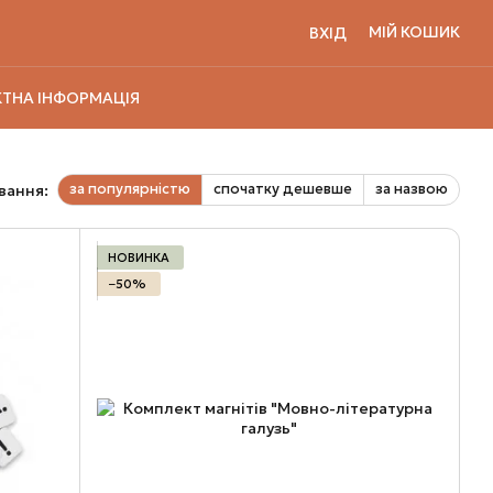
МІЙ КОШИК
ВХІД
ТНА ІНФОРМАЦІЯ
за популярністю
спочатку дешевше
за назвою
вання:
НОВИНКА
−50%