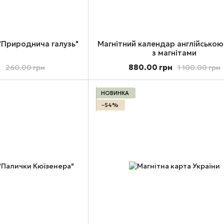
 "Природнича галузь"
Магнітний календар англійсько
з магнітами
н
880.00 грн
260.00 грн
1 100.00 грн
НОВИНКА
−54%