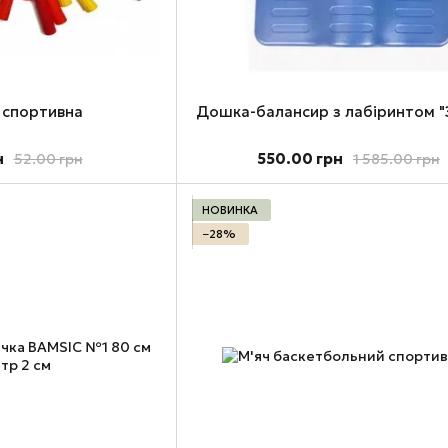
 спортивна
Дошка-балансир з лабіринтом "
н
550.00 грн
52.00 грн
1 585.00 грн
НОВИНКА
−28%