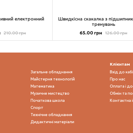
тивний електронний
Швидкісна скакалка з підшипни
тренувань
н
65.00 грн
210.00 грн
126.00 грн
Клієнтам
Загальне обладнання
Вхід до каб
Майстерня технологій
Про нас
Математика
Оплата і д
Музичне мистецтво
Обмін та п
Початкова школа
Контактна 
Спорт
Технічне обладнання
Дидактичні матеріали