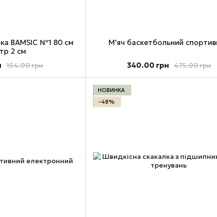
чка BAMSIC №1 80 см
М'яч баскетбольний спортив
тр 2 см
н
340.00 грн
154.00 грн
475.00 грн
НОВИНКА
−48%