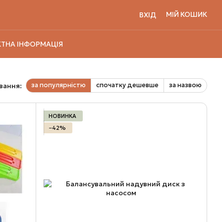
МІЙ КОШИК
ВХІД
ТНА ІНФОРМАЦІЯ
за популярністю
спочатку дешевше
за назвою
вання:
НОВИНКА
−42%