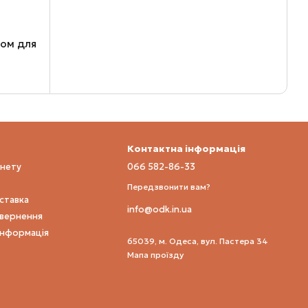
ком для
Контактна інформація
інету
066 582-86-33
Передзвонити вам?
оставка
info@odk.in.ua
овернення
інформація
65039, м. Одеса, вул. Пастера 34
Мапа проїзду