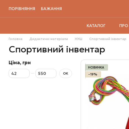
Перейти до основного контенту
ПОРІВНЯННЯ
БАЖАННЯ
ПРО
КАТАЛОГ
Головна
Дидактичні матеріали
НУШ
Спортивний інвентар
Спортивний інвентар
Ціна, грн
НОВИНКА
Від Ціна, грн
До Ціна, грн
ОК
−19%