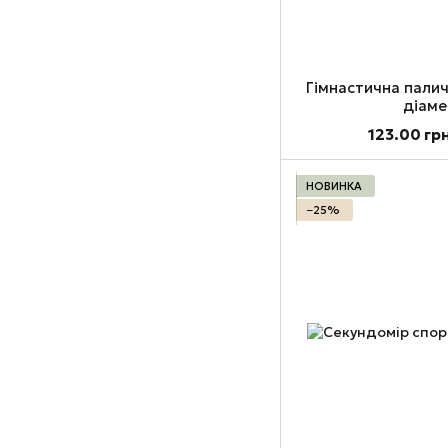
Гімнастична пали
діаме
123.00 гр
НОВИНКА
−25%