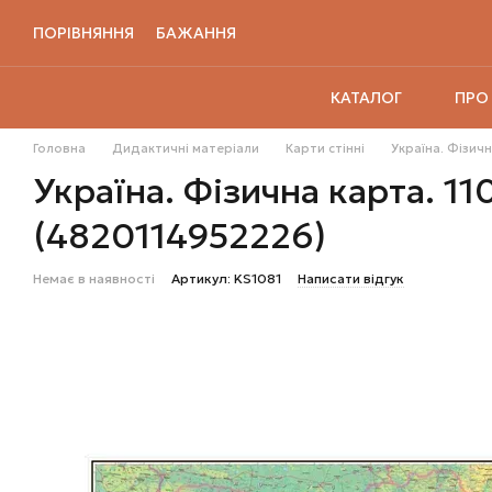
Перейти до основного контенту
ПОРІВНЯННЯ
БАЖАННЯ
ПРО
КАТАЛОГ
Головна
Дидактичні матеріали
Карти стінні
Україна. Фізичн
Україна. Фізична карта. 11
(4820114952226)
Немає в наявності
Артикул: KS1081
Написати відгук