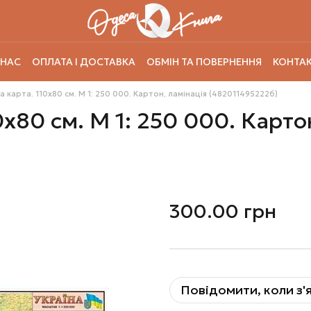
 НАС
ОПЛАТА І ДОСТАВКА
ОБМІН ТА ПОВЕРНЕННЯ
КОНТАК
а карта. 110х80 см. М 1: 250 000. Картон, ламінація (4820114952226)
0х80 см. М 1: 250 000. Карто
300.00 грн
Повідомити, коли з'